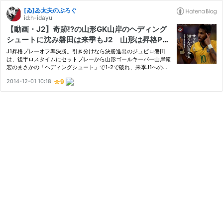
[ゐ]ゐ太夫のぶろぐ
id:h-idayu
【動画・J2】奇跡!?の山形GK山岸のヘディング
シュートに沈み磐田は来季もJ2 山形は昇格PO
決勝へ！
J1昇格プレーオフ準決勝。引き分けなら決勝進出のジュビロ磐田
は、後半ロスタイムにセットプレーから山形ゴールキーパー山岸範
宏のまさかの「ヘディングシュート」で1-2で破れ、来季J1への昇
格はならず２期連続のJ2が決まった。 モンテディオ山形のサポー
2014-12-01 10:18
ターも予想していなかったに違いない「幕切れ」だった。１－１で
迎…