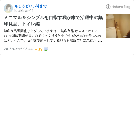
ちょうどいい時まで
id:akisan01
ミニマル＆シンプルを目指す我が家で活躍中の無
印良品。トイレ編
無印良品週間盛り上がっていますね。 無印良品 オススメのモノ～
♪♪ 今回は期間が長いのでじっくり検討中です 買い物の参考になれ
ばというこで、我が家で愛用している品々を場所ごとにご紹介しま
す。 トイレで使用しているもの トイレは以前公開したのですが、
2016-03-16 08:44
掃除用品までは写っていませんでした。 akisan01.hatenablog.j…