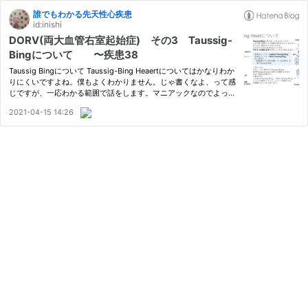
誰でもわかる先天性心疾患
id:inishi
DORV(両大血管右室起始症) その3 Taussig-
Bingについて 〜疾患38
Taussig Bingについて Taussig-Bing Heaertについてはかなりわか
りにくいですよね。僕もよくわかりません。じゃ書くなよ、って感
じですが、一応わかる範囲で話をします。マニアックなのでよっぽ
ど興味がある人だけこの記事は見ましょう。実はTaussig-Bing He
2021-04-15 14:26
artには3つの意味があります。２つは疾患を詳細に示す「origina
l…