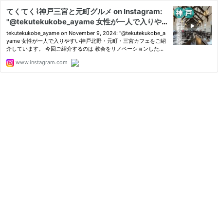
てくてく⌇神戸三宮と元町グルメ on Instagram:
"@tekutekukobe_ayame 女性が一人で入りや
すい神戸北野・元町・三宮カフェをご紹介してい
tekutekukobe_ayame on November 9, 2024: "@tekutekukobe_a
ます。 今回ご紹介するのは 教会をリノベーショ
yame 女性が一人で入りやすい神戸北野・元町・三宮カフェをご紹
介しています。 今回ご紹介するのは 教会をリノベーションしたカ
ンしたカフェ FREUNDLIEB（フロインドリー
フェ FREUNDLIEB（フロインドリーブ）です。 2024年に100周年
ブ）です。 2024年に100周年を迎えた フロイン
www.instagram.com
を迎えた フロインドリーブ。 阪神・淡路大震災でも被災し 工場・
ドリーブ。 阪神・淡路大震災でも被災し 工場・
店…
店舗を修復したもの、移転を決意。 現在の3代目
代表取締役社長のヘラ夫妻が 結婚式を挙げた旧
神戸ユニオン教会を買い取り ここに店舗・工場
を集約しました。 人気のお店なので 写真に人が
映り込んでしまうこともあり 控えめですが…この
空間の素晴らしさは ぜひ行って確かめていただ
きたい！ 神戸旅行のルートに入れる価値があり
ます。 食事につけられる、ミニデザート 「季節
のコンフィチュールヨーグルト」（220円） ぜひ
お勧めです。 ❥食べたもの・購入したもの モー
ニングサンド 1,386円 季節のコンフィチュール
ヨーグルト（いちじく） 220円 2階カフェのお
会計：1,606円 中ミミ（スイートハート）10枚
入 2,538円 1階ショップのお会計：2,538円 ❥