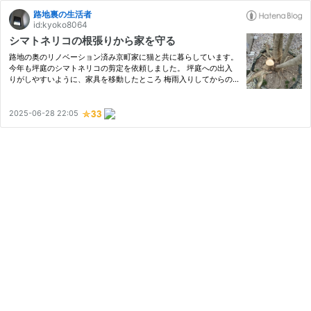
路地裏の生活者
id:kyoko8064
シマトネリコの根張りから家を守る
路地の奥のリノベーション済み京町家に猫と共に暮らしています。
今年も坪庭のシマトネリコの剪定を依頼しました。 坪庭への出入
りがしやすいように、家具を移動したところ 梅雨入りしてからの
依頼になったため、1度は雨天順延いたしました^^; 我が家の場合、
作業中に1階の屋根に上がってもらう必要があって、屋根が金属
製…
2025-06-28 22:05