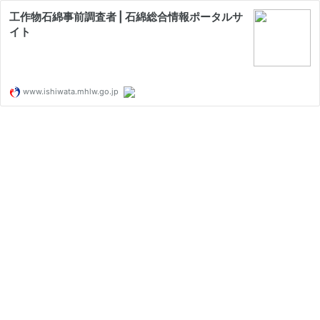
工作物石綿事前調査者 | 石綿総合情報ポータルサ
イト
www.ishiwata.mhlw.go.jp