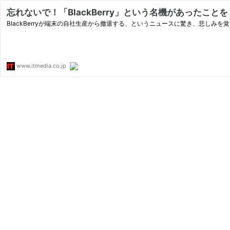
忘れないで！「BlackBerry」という名機があったことを
BlackBerryが端末の自社生産から撤退する、というニュースに驚き、悲しみ
www.itmedia.co.jp