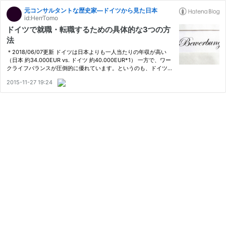
元コンサルタントな歴史家―ドイツから見た日本
id:HerrTomo
ドイツで就職・転職するための具体的な3つの方
法
＊2018/06/07更新 ドイツは日本よりも一人当たりの年収が高い
（日本 約34.000EUR vs. ドイツ 約40.000EUR*1） 一方で、ワー
クライフバランスが圧倒的に優れています。というのも、ドイツで
は（最低でも）24日分の有給休暇が認められていますし、企業に
2015-11-27 19:24
よっては30日分の有給がもらえます。こうした有給は完全消化が
普通で、…