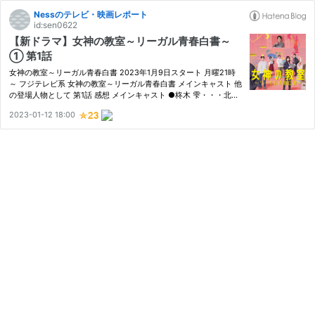
Nessのテレビ・映画レポート
id:sen0622
【新ドラマ】女神の教室～リーガル青春白書～
① 第1話
女神の教室～リーガル青春白書 2023年1月9日スタート 月曜21時
～ フジテレビ系 女神の教室～リーガル青春白書 メインキャスト 他
の登場人物として 第1話 感想 メインキャスト ●柊木 雫・・・北川
景子 【2022年 ラーゲリより愛を込めて 2021年 リコカツ TBS系
2023-01-12 18:00
春ドラマ】 青南大学法科大学院に派遣されてきた現役の裁判官…