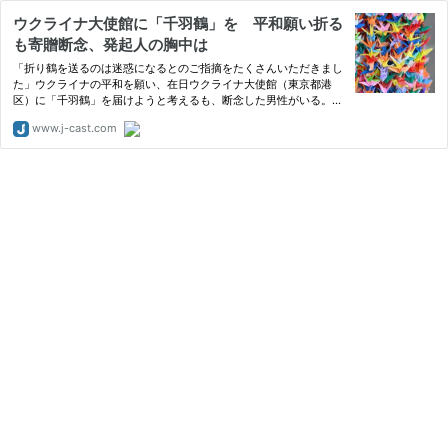
ウクライナ大使館に「千羽鶴」を 平和願い折る
も寄贈断念、発起人の胸中は
「折り鶴を送るのは迷惑になるとのご指摘をたくさんいただきまし
た」ウクライナの平和を願い、在日ウクライナ大使館（東京都港
区）に「千羽鶴」を届けようと考えるも、断念した男性がいる。決
断の裏にはどんな思いがあったのか。J-CASTニュースが2022年3
www.j-cast.com
月15日、胸の内を聞いた。「この蛮行を許してはいけない」岐阜市
内で…