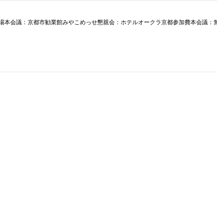
（金）会場本会議：京都市勧業館みやこめっせ懇親会：ホテルオークラ京都参加費本会議：無