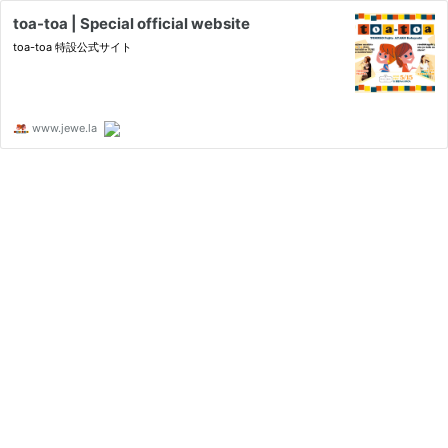
toa-toa | Special official website
toa-toa 特設公式サイト
www.jewe.la