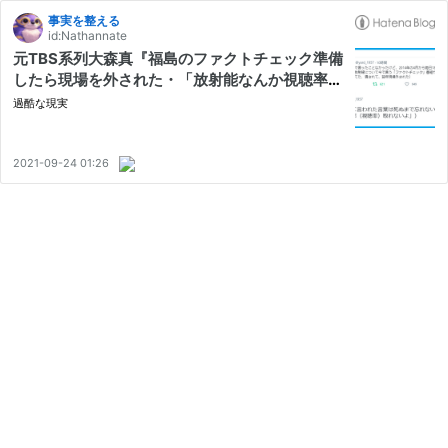
事実を整える
id:Nathannate
元TBS系列大森真『福島のファクトチェック準備
したら現場を外された・「放射能なんか視聴率取
れない」と』
過酷な現実
2021-09-24 01:26