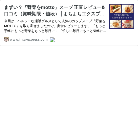
まずい？『野菜をmotto』スープ 正直レビュー&
口コミ（賞味期限・値段） | よちよちエクスプレ
ス
今回は、ヘルシーな通販グルメとして人気のカップスープ『野菜を
MOTTO』を取り寄せましたので、実食レビューします。 「もっと
手軽にもっと野菜をもっと毎日に」 「忙しい毎日にもっと気軽に
野菜を取り入れてほしい」 この思いを胸に2014年に生ま
www.jinta-express.com