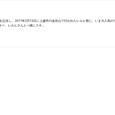
を記念し、2011年2月13日に上越市の金谷山で行われたレルヒ祭に、いま大人気
ター、レルヒさんと一緒にスキ…