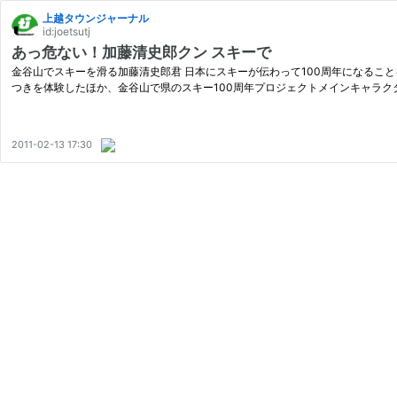
上越タウンジャーナル
id:joetsutj
あっ危ない！加藤清史郎クン スキーで
金谷山でスキーを滑る加藤清史郎君 日本にスキーが伝わって100周年になること
つきを体験したほか、金谷山で県のスキー100周年プロジェクトメインキャラク
2011-02-13 17:30