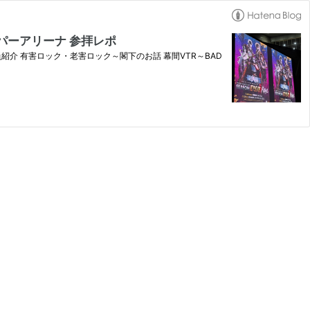
スーパーアリーナ 参拝レポ
成員紹介 有害ロック・老害ロック～閣下のお話 幕間VTR～BAD