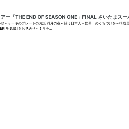
「THE END OF SEASON ONE」FINAL さいたま
DEAD END～ケーキのプレートのお話 満月の夜～闘う日本人～世界一のくちづけを～構
R! 聖飢魔IIをお見送り～ミサを…