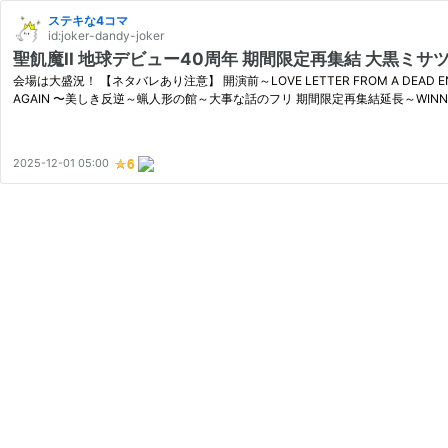
ステキな4コマ
id:joker-dandy-joker
聖飢魔II 地球デビュー40周年 期間限定再集結 大黒ミサツアー
会場は大盛況！ 【ネタバレあり注意】 開演前～LOVE LETTER FROM A 
AGAIN 〜美しき反逆～蝋人形の館～大事な話のフリ 期間限定再集結延長～WINNE
2025-12-01 05:00