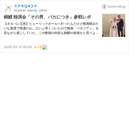
ステキな4コマ
id:joker-dandy-joker
錦鯉 独演会「その男、バカにつき」参戦レポ
【ネタバレ注意】ヒューリックホールへ行ったんだけど映画館みた
いな座席で快適だわ。だいぶ早くついたので映画「バタリアン」を
見ながら過ごしていた。この映画の内容も錦鯉の前座かと思うよう
なもので、気分がどんどん盛り上がってくるわ。 写真パネル 錦鯉
登場 「動物と話したい」 「台風レポーター」 幕間のビデオ 「…
2026-05-31 05:00