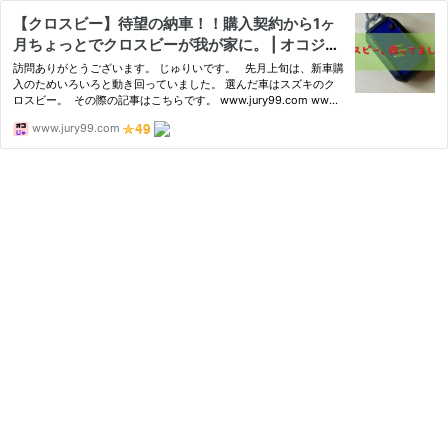
【クロスビー】待望の納車！！購入契約から1ヶ
月ちょっとでクロスビーが我が家に。 | オコジョ
的じゅりいズム
訪問ありがとうございます。 じゅりいです。 先月上旬は、新車購
入のためいろいろと動き回っていました。 選んだ車はスズキのク
ロスビー。 その際の記事はこちらです。 www.jury99.com www.j
ury99.com www.ju
www.jury99.com