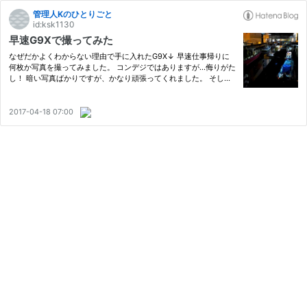
管理人Kのひとりごと
id:ksk1130
早速G9Xで撮ってみた
なぜだかよくわからない理由で手に入れたG9X↓ 早速仕事帰りに
何枚か写真を撮ってみました。 コンデジではありますが...侮りがた
し！ 暗い写真ばかりですが、かなり頑張ってくれました。 そし
て、寄れば結構ボケますね。ISO2,000まで上がってました。水面
の描写、しっかりしてます。 コチラはISO125．空は塗り絵っぽい
けど…
2017-04-18 07:00