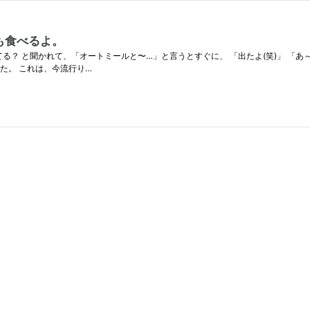
も食べるよ。
る？ と聞かれて、「オートミールと〜…」と言うとすぐに、 「出たよ(笑)」 「あ
た。 これは、今流行り…