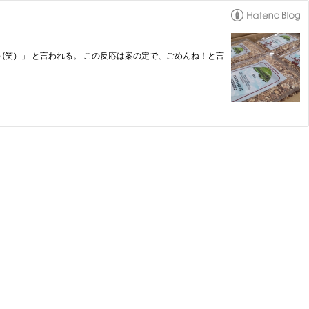
～(笑）」 と言われる。 この反応は案の定で、ごめんね！と言