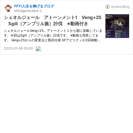
FF11人生を捧げるブログ
id:kagurazaka-c
シェオルジェール アトーンメント1 Veng+25
Sgili（アンブリル族）討伐 ※動画付き
シェオルジェールVeng+25。アトーメント１から順に攻略していま
す。今回はSgili（アンブリル族）討伐です。 ※動画も用意してま
す。 Veng+25からの変更点と既存仕様 SPアビリティが2回発動
（HP75%近辺と30％近辺、それと同時にお供がPOP（POP時のヘ
2023-01-06 00:00
イトはボスと連動） SPアビの発動と同時に弱体スフィアが発生す
る このお供…