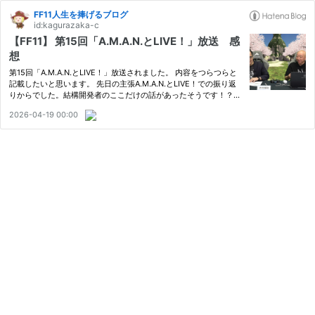
FF11人生を捧げるブログ
id:kagurazaka-c
【FF11】 第15回「A.M.A.N.とLIVE！」放送 感
想
第15回「A.M.A.N.とLIVE！」放送されました。 内容をつらつらと
記載したいと思います。 先日の主張A.M.A.N.とLIVE！での振り返
りからでした。結構開発者のここだけの話があったそうです！？聞
きたい！！ 音楽の水田さんもいろいろとアレンジ曲など披露して
2026-04-19 00:00
いただいたそうです・・・そんなの！聴きたいにきまってるじゃな
い…