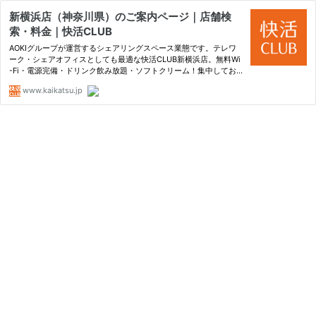
新横浜店（神奈川県）のご案内ページ｜店舗検
索・料金｜快活CLUB
AOKIグループが運営するシェアリングスペース業態です。テレワ
ーク・シェアオフィスとしても最適な快活CLUB新横浜店。無料Wi
-Fi・電源完備・ドリンク飲み放題・ソフトクリーム！集中してお
仕事はもちろん、気軽にカフェ代わり等、幅広くご利用いただけま
www.kaikatsu.jp
す。更に、外出・持込OKなので、コンビニ等でご購入された飲食
物は、…