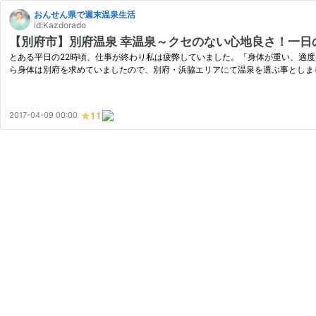
おんせん県で週末温泉生活
id:Kazdorado
【別府市】別府温泉 幸温泉～クセのない心地良さ！一日
とある平日の22時頃、仕事が終わり私は疲弊していました。「身体が重い、適
ら身体は別府を求めていましたので、別府・浜脇エリアにて温泉を選ぶ事としまし
2017-04-09 00:00