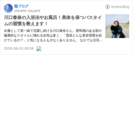
龍ブログ
id:kami-nayami
川口春奈の入浴法やお風呂！美体を保つバスタイ
ムの習慣を教えます！
女優として第一線で活躍し続ける川口春奈さん。透明感のある肌や
健康的なスタイルに憧れる女性は多く、「普段どんな美容習慣を続
けているの？」と気になる人も少なくありません。 なかでも注目
されているのが、お風呂や入浴に関する習慣です。 忙しい芸能活
2026-06-03 09:58
動を続けながらも、なぜあれほど健康的な美しさを維持できるの
で…