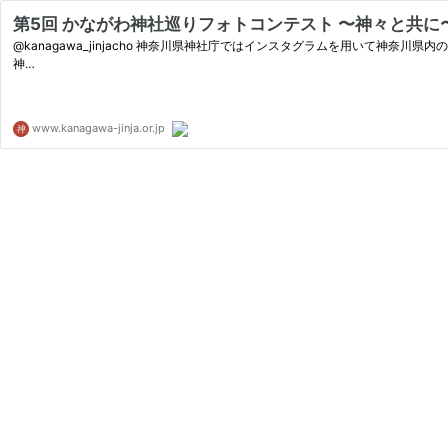
第5回 かながわ神社巡りフォトコンテスト 〜神々と共に〜
@kanagawa_jinjacho 神奈川県神社庁ではインスタグラムを用いて
神…
www.kanagawa-jinja.or.jp