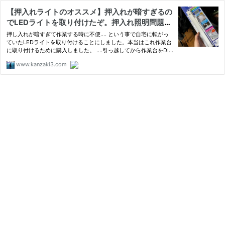
【押入れライトのオススメ】押入れが暗すぎるの
でLEDライトを取り付けたぞ。押入れ照明問題
【AC電源】 | 休日ぶらぶら散歩
押し入れが暗すぎて作業する時に不便.... という事で自宅に転がっ
ていたLEDライトを取り付けることにしました。本当はこれ作業台
に取り付けるために購入しました。 ....引っ越してから作業台をDIY
をする気力が湧かずに今まで放置していました
www.kanzaki3.com