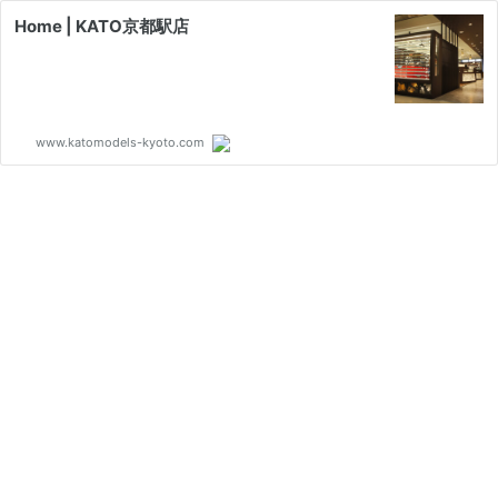
Home | KATO京都駅店
www.katomodels-kyoto.com