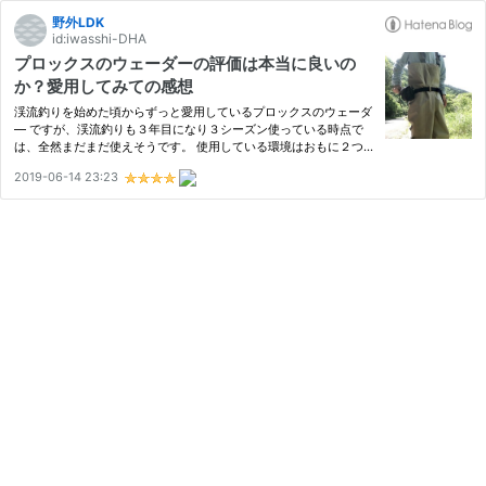
野外LDK
id:iwasshi-DHA
プロックスのウェーダーの評価は本当に良いの
か？愛用してみての感想
渓流釣りを始めた頃からずっと愛用しているプロックスのウェーダ
― ですが、渓流釣りも３年目になり３シーズン使っている時点で
は、全然まだまだ使えそうです。 使用している環境はおもに２つ
で 本流・源流でのルアー釣り 鮎釣り で使用しています おおむね個
2019-06-14 23:23
人的には値段的にもとても満足しているのですが、商品レビュー
を…