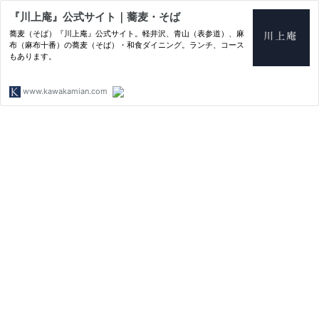
『川上庵』公式サイト｜蕎麦・そば
蕎麦（そば）『川上庵』公式サイト。軽井沢、青山（表参道）、麻
布（麻布十番）の蕎麦（そば）・和食ダイニング。ランチ、コース
もあります。
www.kawakamian.com