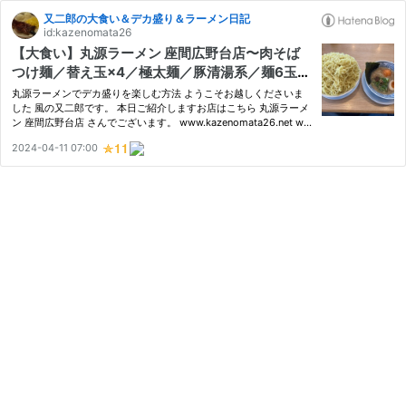
又二郎の大食い＆デカ盛り＆ラーメン日記
id:kazenomata26
【大食い】丸源ラーメン 座間広野台店〜肉そば
つけ麺／替え玉×4／極太麺／豚清湯系／麺6玉／
ファミリー歓迎／デカ盛り／物語コーポレーショ
丸源ラーメンでデカ盛りを楽しむ方法 ようこそお越しくださいま
ン〜
した 風の又二郎です。 本日ご紹介しますお店はこちら 丸源ラーメ
ン 座間広野台店 さんでございます。 www.kazenomata26.net ww
w.kazenomata26.net みんな大好き丸源ラーメンさん、今回は以前
2024-04-11 07:00
からやってみたかったことを実行に移そうということで、家族と一
緒…