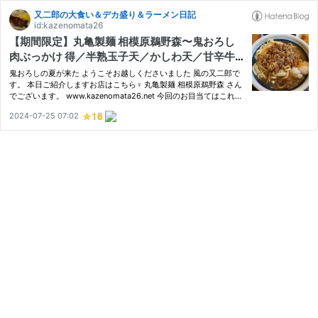
又二郎の大食い＆デカ盛り＆ラーメン日記
id:kazenomata26
【期間限定】丸亀製麺 相模原鵜野森〜鬼おろし
肉ぶっかけ 得／半熟玉子天／かしわ天／甘辛牛
肉／粗刻み大根／うどーなつ／オススメ〜
鬼おろしの夏が来た ようこそお越しくださいました 風の又二郎で
す。 本日ご紹介しますお店はこちら‍♀️ 丸亀製麺 相模原鵜野森 さん
でございます。 www.kazenomata26.net 今回のお目当てはこれで
す⬇️ 鬼おろし肉ぶっかけ でございます。 丸亀製麺さんの夏メニュ
2024-07-25 07:02
ーでして、CMで見てからずっと食べてみたいなと思っていたん…