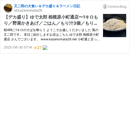
又二郎の大食い＆デカ盛り＆ラーメン日記
id:kazenomata26
【デカ盛り】ゆで太郎 相模原小町通店〜1キロも
り／野菜かきあげ／ごはん／もり汁3個／もり汁
増量無料／セルフかきあげ丼／江戸切りそば／ゆ
朝4時に1キロのそばを喰らう ようこそお越しくださいました 風の
で太郎システム〜
又二郎です。 本日ご紹介しますお店はこちら ゆで太郎 相模原小町
通店 さんでございます。 www.kazenomata26.net 小町通と言って
も鎌倉ではなく、地元・相模原市中央区の小町通でございます 開
2025-06-30 07:14
いててよかったゆで太郎さん、ゆで太郎さんは基本24時間営業な
の…