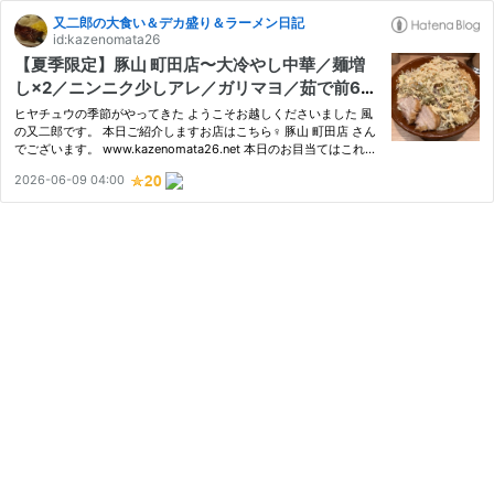
又二郎の大食い＆デカ盛り＆ラーメン日記
id:kazenomata26
【夏季限定】豚山 町田店〜大冷やし中華／麺増
し×2／ニンニク少しアレ／ガリマヨ／茹で前62
5g／マヨネーズ仕立て／すり鉢／デカ盛り／ギ
ヒヤチュウの季節がやってきた ようこそお越しくださいました 風
フト〜
の又二郎です。 本日ご紹介しますお店はこちら‍♀️ 豚山 町田店 さん
でございます。 www.kazenomata26.net 本日のお目当てはこれで
す⬇️ 冷やし中華 でございます。 もはや豚山さんの夏の風物詩と言
2026-06-09 04:00
っても過言ではありませんよね 今年も6/1から販売スタートと…