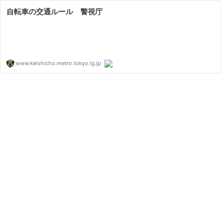
自転車の交通ルール 警視庁
www.keishicho.metro.tokyo.lg.jp