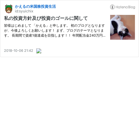
かえるの米国株投資生活
id:syuichix
私の投資方針及び投資のゴールに関して
皆様はじめまして 「かえる」と申します。 初のブログとなります
が、今後よろしくお願いします！ まず、ブログのテーマとなりま
す。 長期間で資産1億達成を目指します！！ 年間配当金240万円を
2041年までに目指します！ ←2019/1/2 追記 より具体化しまし
た！ 私、かえるとはどんな人物か？ 配当金生活を実現したい 株の
売…
2018-10-06 21:42