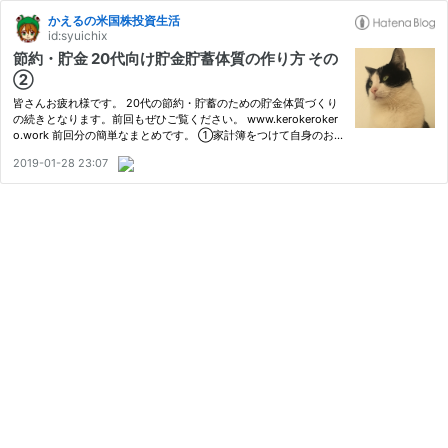
かえるの米国株投資生活
id:syuichix
節約・貯金 20代向け貯金貯蓄体質の作り方 その
②
皆さんお疲れ様です。 20代の節約・貯蓄のための貯金体質づくり
の続きとなります。前回もぜひご覧ください。 www.kerokeroker
o.work 前回分の簡単なまとめです。 ①家計簿をつけて自身のお金
の流れをつかもう！②貯金の目標額を決めよう！③銀行口座を目
2019-01-28 23:07
的別に持とう！ まずは、現状を理解し目標を設定して計画を立て
ようとい…