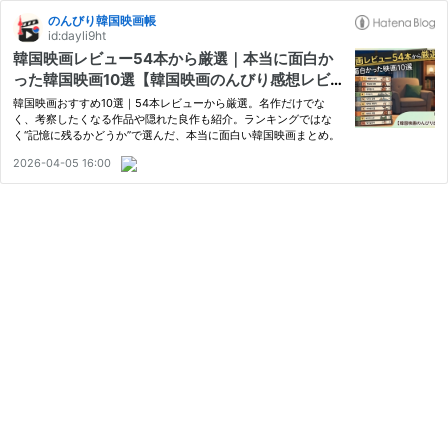
のんびり韓国映画帳
id:dayli9ht
韓国映画レビュー54本から厳選｜本当に面白か
った韓国映画10選【韓国映画のんびり感想レビュ
ー＊】
韓国映画おすすめ10選｜54本レビューから厳選。名作だけでな
く、考察したくなる作品や隠れた良作も紹介。ランキングではな
く“記憶に残るかどうか”で選んだ、本当に面白い韓国映画まとめ。
2026-04-05 16:00