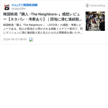
のんびり韓国映画帳
id:dayli9ht
韓国映画『隣人 -The Neighbors-』感想レビュ
ー【ネタバレ・考察あり】｜団地に潜む連続殺人
犯と住人たちの人間模様
韓国映画『隣人 -The Neighbors-』（2012年）の感想・考察レビ
ューである。犯人が冒頭から明かされる倒叙ミステリー形式で、同
じマンションに潜む連続殺人犯と住人たちの人間模様を描いたサス
ペンス・スリラーだ。キム・ユンジン、マ・ドンソク、キム・セロ
2026-06-01 08:00
ン、キム・ソンギュン出演。ネタバレあり。