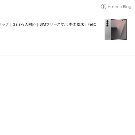
｜ブラック｜Galaxy AI対応｜SIMフリースマホ 本体 端末｜FeliC