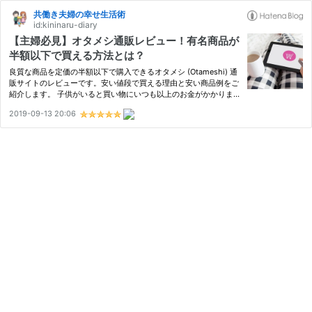
共働き夫婦の幸せ生活術
id:kininaru-diary
【主婦必見】オタメシ通販レビュー！有名商品が
半額以下で買える方法とは？
良質な商品を定価の半額以下で購入できるオタメシ (Otameshi) 通
販サイトのレビューです。安い値段で買える理由と安い商品例をご
紹介します。 子供がいると買い物にいつも以上のお金がかかりま
す。 しかも、良質な商品の購入にはこだわりたい。 品質のいい商
2019-09-13 20:06
品を安い値段で購入するためとはいえ、相当な労力を消費します。
…