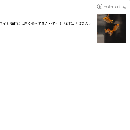
 ワイもREITには厚く張ってるんやで～！ REITは「収益の大