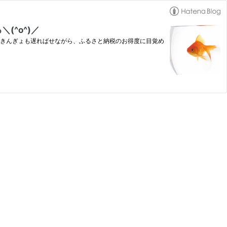
^o^)／
～！ きんぎょも遅ればせながら、ふるさと納税のお得度に目覚め