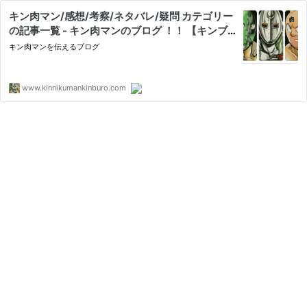
キン肉マン/感想/考察/ネタバレ/疑問 カテゴリー
の記事一覧 - キン肉マンのブログ ！！ 【キンブ
ロ】
キン肉マンを伝えるブログ
www.kinnikumankinburo.com