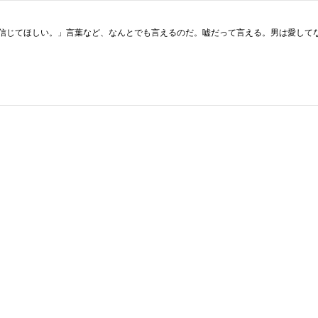
信じてほしい。」言葉など、なんとでも言えるのだ。嘘だって言える。男は愛して