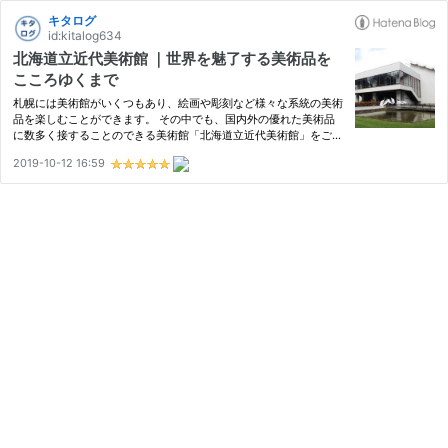
キタログ
id:kitalog634
北海道立近代美術館 ｜世界を魅了する美術品を
こころゆくまで
札幌には美術館がいくつもあり、絵画や彫刻など様々な系統の美術
品を楽しむことができます。 その中でも、国内外の優れた美術品
に数多く接することのできる美術館「北海道立近代美術館」をご紹
介します。 地域性と国際性の観点から、北海道の美術品と日本近
2019-10-12 16:59
代の美術品またパキスタンを中心としたエコール・ド・パリの作
家…