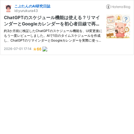
こぶたんのAI研究日誌
id:yurukura43
ChatGPTのスケジュール機能は使える？リマイ
ンダーとGoogleカレンダーを初心者目線で再検
証！
約3か月前に検証したChatGPTのスケジュール機能を、UI変更後に
もう一度レビューしました。AIで1日のタイムスケジュールを作成
し、ChatGPTのリマインダーとGoogleカレンダーを実際に使って
比較検証。通知の使い勝手やリマインダー数の制限、初心者におす
2026-07-01 17:14
すめの使い分けまで、実体験をもとに分かりやすく解説します。