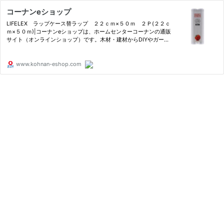
コーナンeショップ
LIFELEX ラップケース替ラップ ２２ｃｍ×５０ｍ ２Ｐ(２２ｃ
ｍ×５０ｍ)|コーナンeショップは、ホームセンターコーナンの通販
サイト（オンラインショップ）です。木材・建材からDIYやガーデ
ニング、ペット用品、オフィス文具までの充実の品揃え！
www.kohnan-eshop.com