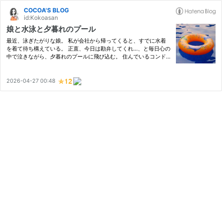
COCOA'S BLOG
id:Kokoasan
娘と水泳と夕暮れのプール
最近、泳ぎたがりな娘。 私が会社から帰ってくると、すでに水着
を着て待ち構えている。 正直、今日は勘弁してくれ…、と毎日心の
中で泣きながら、夕暮れのプールに飛び込む。 住んでいるコンド
ミニアムにプールがあるので、いつでも練習できるのはありがた
い。 さらに毎週日曜日は、スイミングコーチが来てくれてマンツ
ーマ…
2026-04-27 00:48