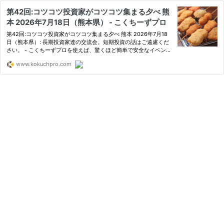
第42回:コツコツ投資家がコツコツ集まる夕べ 熊
本 2026年7月18日（熊本県） - こくちーずプロ
第42回:コツコツ投資家がコツコツ集まる夕べ 熊本 2026年7月18
日（熊本県）: 長期投資家達の交流会。短期投資の話はご遠慮くだ
さい。 - こくちーずプロを使えば、驚くほど簡単で安全なイベント
の告知・集客ができます。登録料・手数料は無料！SEOに強くSNS
www.kokuchpro.com
でつながりのない人々にもアプローチ！イベント・セミナー・勉強
会…